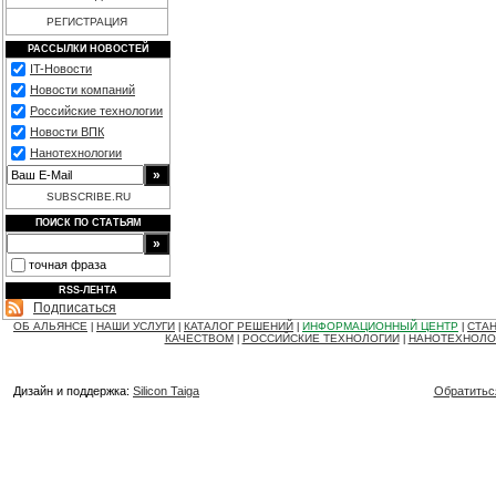
РЕГИСТРАЦИЯ
РАССЫЛКИ НОВОСТЕЙ
IT-Новости
Новости компаний
Российские технологии
Новости ВПК
Нанотехнологии
SUBSCRIBE.RU
ПОИСК ПО СТАТЬЯМ
точная фраза
RSS-ЛЕНТА
Подписаться
ОБ АЛЬЯНСЕ
НАШИ УСЛУГИ
КАТАЛОГ РЕШЕНИЙ
ИНФОРМАЦИОННЫЙ ЦЕНТР
СТАН
|
|
|
|
КАЧЕСТВОМ
РОССИЙСКИЕ ТЕХНОЛОГИИ
НАНОТЕХНОЛО
|
|
Дизайн и поддержка:
Silicon Taiga
Обратитьс