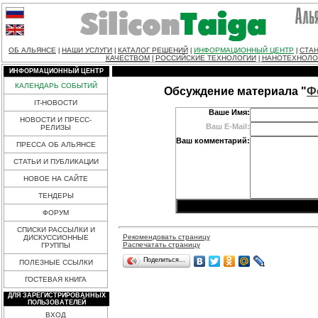
ОБ АЛЬЯНСЕ
НАШИ УСЛУГИ
КАТАЛОГ РЕШЕНИЙ
ИНФОРМАЦИОННЫЙ ЦЕНТР
СТАН
|
|
|
|
КАЧЕСТВОМ
РОССИЙСКИЕ ТЕХНОЛОГИИ
НАНОТЕХНОЛО
|
|
ИНФОРМАЦИОННЫЙ ЦЕНТР
КАЛЕНДАРЬ СОБЫТИЙ
Обсуждение материала "
Ф
IT-НОВОСТИ
Ваше Имя:
НОВОСТИ И ПРЕСС-
Ваш E-Mail:
РЕЛИЗЫ
Ваш комментарий:
ПРЕССА ОБ АЛЬЯНСЕ
СТАТЬИ И ПУБЛИКАЦИИ
НОВОЕ НА САЙТЕ
ТЕНДЕРЫ
ФОРУМ
СПИСКИ РАССЫЛКИ И
Рекомендовать страницу
ДИСКУССИОННЫЕ
Распечатать страницу
ГРУППЫ
Поделиться…
ПОЛЕЗНЫЕ ССЫЛКИ
ГОСТЕВАЯ КНИГА
ДЛЯ ЗАРЕГИСТРИРОВАННЫХ
ПОЛЬЗОВАТЕЛЕЙ
ВХОД