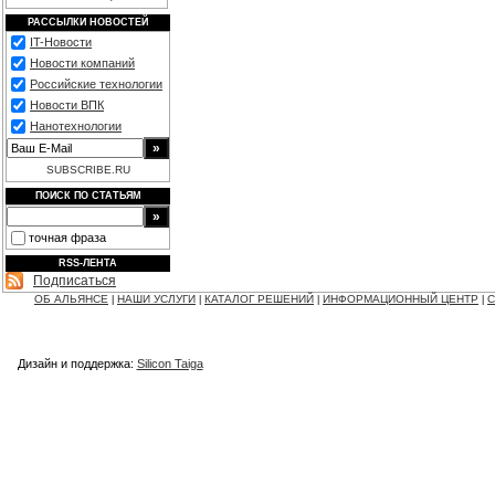
РАССЫЛКИ НОВОСТЕЙ
IT-Новости
Новости компаний
Российские технологии
Новости ВПК
Нанотехнологии
SUBSCRIBE.RU
ПОИСК ПО СТАТЬЯМ
точная фраза
RSS-ЛЕНТА
Подписаться
ОБ АЛЬЯНСЕ
НАШИ УСЛУГИ
КАТАЛОГ РЕШЕНИЙ
ИНФОРМАЦИОННЫЙ ЦЕНТР
С
|
|
|
|
Дизайн и поддержка:
Silicon Taiga