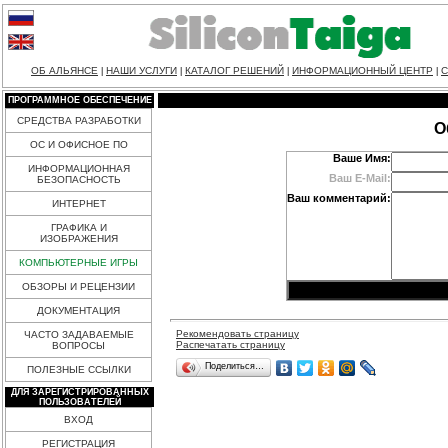
ОБ АЛЬЯНСЕ
НАШИ УСЛУГИ
КАТАЛОГ РЕШЕНИЙ
ИНФОРМАЦИОННЫЙ ЦЕНТР
С
|
|
|
|
ПРОГРАММНОЕ ОБЕСПЕЧЕНИЕ
СРЕДСТВА РАЗРАБОТКИ
О
ОС И ОФИСНОЕ ПО
Ваше Имя:
ИНФОРМАЦИОННАЯ
Ваш E-Mail:
БЕЗОПАСНОСТЬ
Ваш комментарий:
ИНТЕРНЕТ
ГРАФИКА И
ИЗОБРАЖЕНИЯ
КОМПЬЮТЕРНЫЕ ИГРЫ
ОБЗОРЫ И РЕЦЕНЗИИ
ДОКУМЕНТАЦИЯ
Рекомендовать страницу
ЧАСТО ЗАДАВАЕМЫЕ
Распечатать страницу
ВОПРОСЫ
Поделиться…
ПОЛЕЗНЫЕ ССЫЛКИ
ДЛЯ ЗАРЕГИСТРИРОВАННЫХ
ПОЛЬЗОВАТЕЛЕЙ
ВХОД
РЕГИСТРАЦИЯ