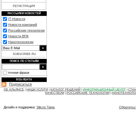
РЕГИСТРАЦИЯ
РАССЫЛКИ НОВОСТЕЙ
IT-Новости
Новости компаний
Российские технологии
Новости ВПК
Нанотехнологии
SUBSCRIBE.RU
ПОИСК ПО СТАТЬЯМ
точная фраза
RSS-ЛЕНТА
Подписаться
ОБ АЛЬЯНСЕ
НАШИ УСЛУГИ
КАТАЛОГ РЕШЕНИЙ
ИНФОРМАЦИОННЫЙ ЦЕНТР
СТАН
|
|
|
|
КАЧЕСТВОМ
РОССИЙСКИЕ ТЕХНОЛОГИИ
НАНОТЕХНОЛО
|
|
Дизайн и поддержка:
Silicon Taiga
Обратитьс