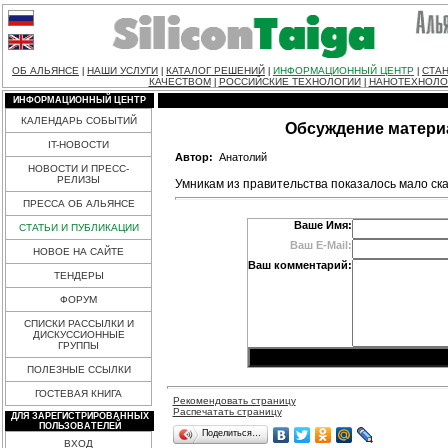
ОБ АЛЬЯНСЕ
НАШИ УСЛУГИ
КАТАЛОГ РЕШЕНИЙ
ИНФОРМАЦИОННЫЙ ЦЕНТР
СТАН
|
|
|
|
КАЧЕСТВОМ
РОССИЙСКИЕ ТЕХНОЛОГИИ
НАНОТЕХНОЛО
|
|
ИНФОРМАЦИОННЫЙ ЦЕНТР
КАЛЕНДАРЬ СОБЫТИЙ
Обсуждение матери
IT-НОВОСТИ
Автор:
Анатолий
НОВОСТИ И ПРЕСС-
РЕЛИЗЫ
Умникам из правительства показалось мало ск
ПРЕССА ОБ АЛЬЯНСЕ
Ваше Имя:
СТАТЬИ И ПУБЛИКАЦИИ
Ваш E-Mail:
НОВОЕ НА САЙТЕ
Ваш комментарий:
ТЕНДЕРЫ
ФОРУМ
СПИСКИ РАССЫЛКИ И
ДИСКУССИОННЫЕ
ГРУППЫ
ПОЛЕЗНЫЕ ССЫЛКИ
ГОСТЕВАЯ КНИГА
Рекомендовать страницу
Распечатать страницу
ДЛЯ ЗАРЕГИСТРИРОВАННЫХ
ПОЛЬЗОВАТЕЛЕЙ
Поделиться…
ВХОД