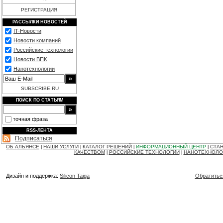
РЕГИСТРАЦИЯ
РАССЫЛКИ НОВОСТЕЙ
IT-Новости
Новости компаний
Российские технологии
Новости ВПК
Нанотехнологии
SUBSCRIBE.RU
ПОИСК ПО СТАТЬЯМ
точная фраза
RSS-ЛЕНТА
Подписаться
ОБ АЛЬЯНСЕ
НАШИ УСЛУГИ
КАТАЛОГ РЕШЕНИЙ
ИНФОРМАЦИОННЫЙ ЦЕНТР
СТАН
|
|
|
|
КАЧЕСТВОМ
РОССИЙСКИЕ ТЕХНОЛОГИИ
НАНОТЕХНОЛО
|
|
Дизайн и поддержка:
Silicon Taiga
Обратитьс