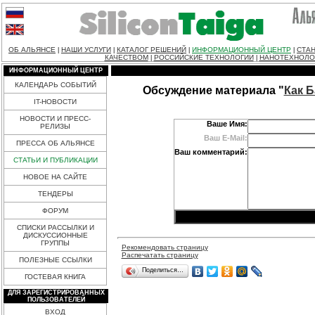
ОБ АЛЬЯНСЕ
НАШИ УСЛУГИ
КАТАЛОГ РЕШЕНИЙ
ИНФОРМАЦИОННЫЙ ЦЕНТР
СТАН
|
|
|
|
КАЧЕСТВОМ
РОССИЙСКИЕ ТЕХНОЛОГИИ
НАНОТЕХНОЛО
|
|
ИНФОРМАЦИОННЫЙ ЦЕНТР
КАЛЕНДАРЬ СОБЫТИЙ
Обсуждение материала "
Как Б
IT-НОВОСТИ
НОВОСТИ И ПРЕСС-
Ваше Имя:
РЕЛИЗЫ
Ваш E-Mail:
ПРЕССА ОБ АЛЬЯНСЕ
Ваш комментарий:
СТАТЬИ И ПУБЛИКАЦИИ
НОВОЕ НА САЙТЕ
ТЕНДЕРЫ
ФОРУМ
СПИСКИ РАССЫЛКИ И
ДИСКУССИОННЫЕ
ГРУППЫ
Рекомендовать страницу
Распечатать страницу
ПОЛЕЗНЫЕ ССЫЛКИ
Поделиться…
ГОСТЕВАЯ КНИГА
ДЛЯ ЗАРЕГИСТРИРОВАННЫХ
ПОЛЬЗОВАТЕЛЕЙ
ВХОД