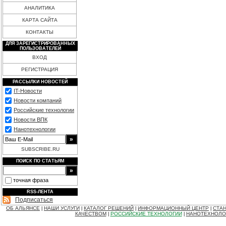
АНАЛИТИКА
КАРТА САЙТА
КОНТАКТЫ
ДЛЯ ЗАРЕГИСТРИРОВАННЫХ
ПОЛЬЗОВАТЕЛЕЙ
ВХОД
РЕГИСТРАЦИЯ
РАССЫЛКИ НОВОСТЕЙ
IT-Новости
Новости компаний
Российские технологии
Новости ВПК
Нанотехнологии
SUBSCRIBE.RU
ПОИСК ПО СТАТЬЯМ
точная фраза
RSS-ЛЕНТА
Подписаться
ОБ АЛЬЯНСЕ
НАШИ УСЛУГИ
КАТАЛОГ РЕШЕНИЙ
ИНФОРМАЦИОННЫЙ ЦЕНТР
СТАН
|
|
|
|
КАЧЕСТВОМ
РОССИЙСКИЕ ТЕХНОЛОГИИ
НАНОТЕХНОЛО
|
|