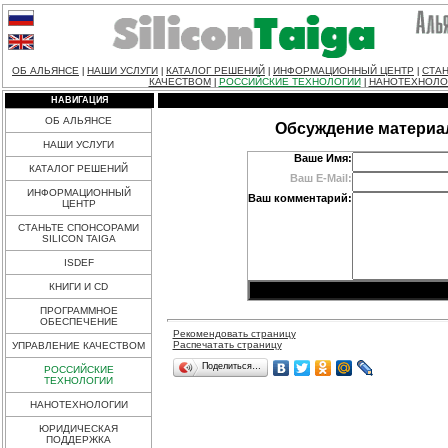
ОБ АЛЬЯНСЕ
НАШИ УСЛУГИ
КАТАЛОГ РЕШЕНИЙ
ИНФОРМАЦИОННЫЙ ЦЕНТР
СТАН
|
|
|
|
КАЧЕСТВОМ
РОССИЙСКИЕ ТЕХНОЛОГИИ
НАНОТЕХНОЛО
|
|
НАВИГАЦИЯ
ОБ АЛЬЯНСЕ
Обсуждение материа
НАШИ УСЛУГИ
Ваше Имя:
КАТАЛОГ РЕШЕНИЙ
Ваш E-Mail:
ИНФОРМАЦИОННЫЙ
Ваш комментарий:
ЦЕНТР
СТАНЬТЕ СПОНСОРАМИ
SILICON TAIGA
ISDEF
КНИГИ И CD
ПРОГРАММНОЕ
ОБЕСПЕЧЕНИЕ
Рекомендовать страницу
Распечатать страницу
УПРАВЛЕНИЕ КАЧЕСТВОМ
Поделиться…
РОССИЙСКИЕ
ТЕХНОЛОГИИ
НАНОТЕХНОЛОГИИ
ЮРИДИЧЕСКАЯ
ПОДДЕРЖКА