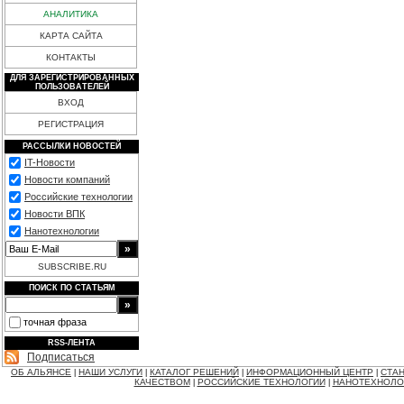
АНАЛИТИКА
КАРТА САЙТА
КОНТАКТЫ
ДЛЯ ЗАРЕГИСТРИРОВАННЫХ
ПОЛЬЗОВАТЕЛЕЙ
ВХОД
РЕГИСТРАЦИЯ
РАССЫЛКИ НОВОСТЕЙ
IT-Новости
Новости компаний
Российские технологии
Новости ВПК
Нанотехнологии
SUBSCRIBE.RU
ПОИСК ПО СТАТЬЯМ
точная фраза
RSS-ЛЕНТА
Подписаться
ОБ АЛЬЯНСЕ
НАШИ УСЛУГИ
КАТАЛОГ РЕШЕНИЙ
ИНФОРМАЦИОННЫЙ ЦЕНТР
СТАН
|
|
|
|
КАЧЕСТВОМ
РОССИЙСКИЕ ТЕХНОЛОГИИ
НАНОТЕХНОЛО
|
|