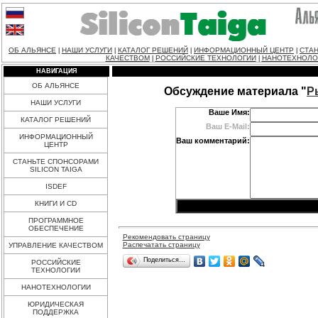
ОБ АЛЬЯНСЕ
НАШИ УСЛУГИ
КАТАЛОГ РЕШЕНИЙ
ИНФОРМАЦИОННЫЙ ЦЕНТР
СТАН
|
|
|
|
КАЧЕСТВОМ
РОССИЙСКИЕ ТЕХНОЛОГИИ
НАНОТЕХНОЛО
|
|
НАВИГАЦИЯ
ОБ АЛЬЯНСЕ
Обсуждение материала "
Р
НАШИ УСЛУГИ
Ваше Имя:
КАТАЛОГ РЕШЕНИЙ
Ваш E-Mail:
ИНФОРМАЦИОННЫЙ
Ваш комментарий:
ЦЕНТР
СТАНЬТЕ СПОНСОРАМИ
SILICON TAIGA
ISDEF
КНИГИ И CD
ПРОГРАММНОЕ
ОБЕСПЕЧЕНИЕ
Рекомендовать страницу
Распечатать страницу
УПРАВЛЕНИЕ КАЧЕСТВОМ
Поделиться…
РОССИЙСКИЕ
ТЕХНОЛОГИИ
НАНОТЕХНОЛОГИИ
ЮРИДИЧЕСКАЯ
ПОДДЕРЖКА