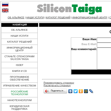
ОБ АЛЬЯНСЕ
НАШИ УСЛУГИ
КАТАЛОГ РЕШЕНИЙ
ИНФОРМАЦИОННЫЙ ЦЕНТР
С
|
|
|
|
НАВИГАЦИЯ
ОБ АЛЬЯНСЕ
НАШИ УСЛУГИ
Ваше Имя:
КАТАЛОГ РЕШЕНИЙ
Ваш E-Mail:
ИНФОРМАЦИОННЫЙ
Ваш комментарий:
ЦЕНТР
СТАНЬТЕ СПОНСОРАМИ
SILICON TAIGA
ISDEF
КНИГИ И CD
ПРОГРАММНОЕ
ОБЕСПЕЧЕНИЕ
Рекомендовать страницу
Распечатать страницу
УПРАВЛЕНИЕ КАЧЕСТВОМ
Поделиться…
РОССИЙСКИЕ
ТЕХНОЛОГИИ
НАНОТЕХНОЛОГИИ
ЮРИДИЧЕСКАЯ
ПОДДЕРЖКА