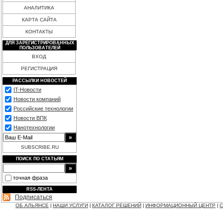
АНАЛИТИКА
КАРТА САЙТА
КОНТАКТЫ
ДЛЯ ЗАРЕГИСТРИРОВАННЫХ
ПОЛЬЗОВАТЕЛЕЙ
ВХОД
РЕГИСТРАЦИЯ
РАССЫЛКИ НОВОСТЕЙ
IT-Новости
Новости компаний
Российские технологии
Новости ВПК
Нанотехнологии
SUBSCRIBE.RU
ПОИСК ПО СТАТЬЯМ
точная фраза
RSS-ЛЕНТА
Подписаться
ОБ АЛЬЯНСЕ
НАШИ УСЛУГИ
КАТАЛОГ РЕШЕНИЙ
ИНФОРМАЦИОННЫЙ ЦЕНТР
С
|
|
|
|