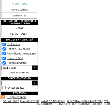
АНАЛИТИКА
КАРТА САЙТА
КОНТАКТЫ
ДЛЯ ЗАРЕГИСТРИРОВАННЫХ
ПОЛЬЗОВАТЕЛЕЙ
ВХОД
РЕГИСТРАЦИЯ
РАССЫЛКИ НОВОСТЕЙ
IT-Новости
Новости компаний
Российские технологии
Новости ВПК
Нанотехнологии
SUBSCRIBE.RU
ПОИСК ПО СТАТЬЯМ
точная фраза
RSS-ЛЕНТА
Подписаться
ОБ АЛЬЯНСЕ
НАШИ УСЛУГИ
КАТАЛОГ РЕШЕНИЙ
ИНФОРМАЦИОННЫЙ ЦЕНТР
СТАН
|
|
|
|
КАЧЕСТВОМ
РОССИЙСКИЕ ТЕХНОЛОГИИ
НАНОТЕХНОЛО
|
|