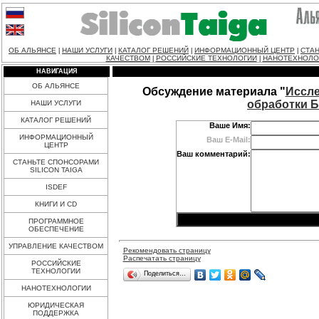
ОБ АЛЬЯНСЕ
НАШИ УСЛУГИ
КАТАЛОГ РЕШЕНИЙ
ИНФОРМАЦИОННЫЙ ЦЕНТР
СТАН
|
|
|
|
КАЧЕСТВОМ
РОССИЙСКИЕ ТЕХНОЛОГИИ
НАНОТЕХНОЛО
|
|
НАВИГАЦИЯ
ОБ АЛЬЯНСЕ
Обсуждение материала "
Иссле
обработки Б
НАШИ УСЛУГИ
КАТАЛОГ РЕШЕНИЙ
Ваше Имя:
ИНФОРМАЦИОННЫЙ
Ваш E-Mail:
ЦЕНТР
Ваш комментарий:
СТАНЬТЕ СПОНСОРАМИ
SILICON TAIGA
ISDEF
КНИГИ И CD
ПРОГРАММНОЕ
ОБЕСПЕЧЕНИЕ
УПРАВЛЕНИЕ КАЧЕСТВОМ
Рекомендовать страницу
Распечатать страницу
РОССИЙСКИЕ
ТЕХНОЛОГИИ
Поделиться…
НАНОТЕХНОЛОГИИ
ЮРИДИЧЕСКАЯ
ПОДДЕРЖКА