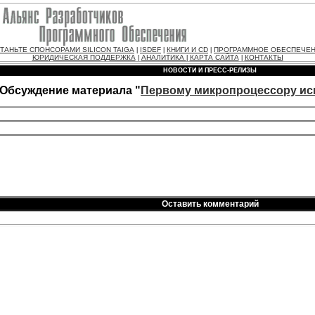
ТАНЬТЕ СПОНСОРАМИ SILICON TAIGA
ISDEF
КНИГИ И CD
ПРОГРАММНОЕ ОБЕСПЕЧЕ
|
|
|
ЮРИДИЧЕСКАЯ ПОДДЕРЖКА
АНАЛИТИКА
КАРТА САЙТА
КОНТАКТЫ
|
|
|
НОВОСТИ И ПРЕСС-РЕЛИЗЫ
Обсуждение материала "
Первому микропроцессору исп