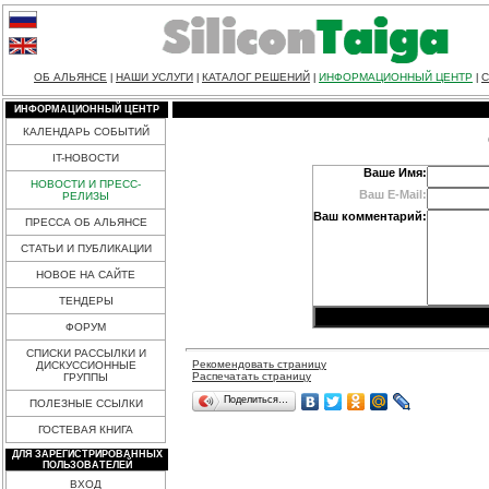
ОБ АЛЬЯНСЕ
НАШИ УСЛУГИ
КАТАЛОГ РЕШЕНИЙ
ИНФОРМАЦИОННЫЙ ЦЕНТР
С
|
|
|
|
ИНФОРМАЦИОННЫЙ ЦЕНТР
КАЛЕНДАРЬ СОБЫТИЙ
IT-НОВОСТИ
Ваше Имя:
НОВОСТИ И ПРЕСС-
Ваш E-Mail:
РЕЛИЗЫ
Ваш комментарий:
ПРЕССА ОБ АЛЬЯНСЕ
СТАТЬИ И ПУБЛИКАЦИИ
НОВОЕ НА САЙТЕ
ТЕНДЕРЫ
ФОРУМ
СПИСКИ РАССЫЛКИ И
Рекомендовать страницу
ДИСКУССИОННЫЕ
Распечатать страницу
ГРУППЫ
Поделиться…
ПОЛЕЗНЫЕ ССЫЛКИ
ГОСТЕВАЯ КНИГА
ДЛЯ ЗАРЕГИСТРИРОВАННЫХ
ПОЛЬЗОВАТЕЛЕЙ
ВХОД