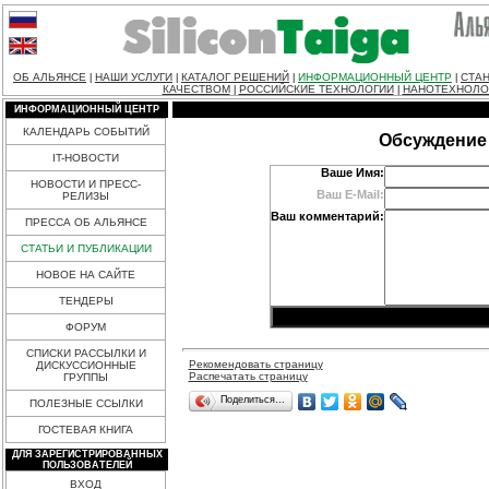
ОБ АЛЬЯНСЕ
НАШИ УСЛУГИ
КАТАЛОГ РЕШЕНИЙ
ИНФОРМАЦИОННЫЙ ЦЕНТР
СТАН
|
|
|
|
КАЧЕСТВОМ
РОССИЙСКИЕ ТЕХНОЛОГИИ
НАНОТЕХНОЛО
|
|
ИНФОРМАЦИОННЫЙ ЦЕНТР
КАЛЕНДАРЬ СОБЫТИЙ
Обсуждение 
IT-НОВОСТИ
Ваше Имя:
НОВОСТИ И ПРЕСС-
Ваш E-Mail:
РЕЛИЗЫ
Ваш комментарий:
ПРЕССА ОБ АЛЬЯНСЕ
СТАТЬИ И ПУБЛИКАЦИИ
НОВОЕ НА САЙТЕ
ТЕНДЕРЫ
ФОРУМ
СПИСКИ РАССЫЛКИ И
Рекомендовать страницу
ДИСКУССИОННЫЕ
Распечатать страницу
ГРУППЫ
Поделиться…
ПОЛЕЗНЫЕ ССЫЛКИ
ГОСТЕВАЯ КНИГА
ДЛЯ ЗАРЕГИСТРИРОВАННЫХ
ПОЛЬЗОВАТЕЛЕЙ
ВХОД