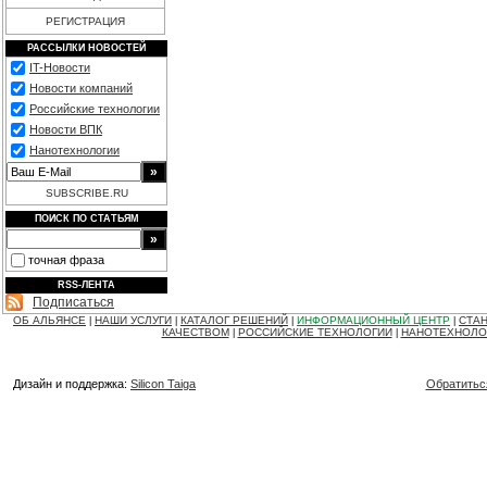
РЕГИСТРАЦИЯ
РАССЫЛКИ НОВОСТЕЙ
IT-Новости
Новости компаний
Российские технологии
Новости ВПК
Нанотехнологии
SUBSCRIBE.RU
ПОИСК ПО СТАТЬЯМ
точная фраза
RSS-ЛЕНТА
Подписаться
ОБ АЛЬЯНСЕ
НАШИ УСЛУГИ
КАТАЛОГ РЕШЕНИЙ
ИНФОРМАЦИОННЫЙ ЦЕНТР
СТАН
|
|
|
|
КАЧЕСТВОМ
РОССИЙСКИЕ ТЕХНОЛОГИИ
НАНОТЕХНОЛО
|
|
Дизайн и поддержка:
Silicon Taiga
Обратитьс