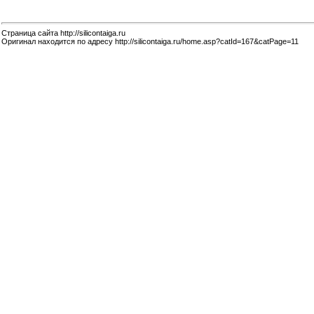
Страница сайта http://silicontaiga.ru
Оригинал находится по адресу http://silicontaiga.ru/home.asp?catId=167&catPage=11