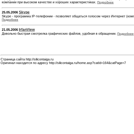
компании при высоком качестве и хороших характеристиках.
Подробнее
Skype
25.05.2006
Skype - программа IP-телефонии - позволяет общаться голосом через Интернет (ком
Подробнее
IrfanView
21.05.2006
Довольно быстрая смотрелка графических файлов, удобная в обращении.
Подробнее
Страница сайта http://silicontaiga.ru
Оригинал находится по адресу http://silicontaiga.ru/home.asp?catId=164&catPage=7