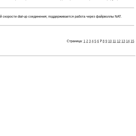
й скорости dial-up соединения; поддерживается работа через файрволлы NAT.
Страница:
1
2
3
4
5
6
7
8
9
10
11
12
13
14
15