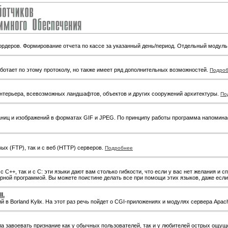
ордеров. Формирование отчета по кассе за указанный день/период. Отдельный модуль
 работает по этому протоколу, но также имеет ряд дополнительных возможностей.
Подро
интерьера, всевозможных ландшафтов, объектов и других сооружений архитектуры.
По
ниц и изображений в форматах GIF и JPEG. По принципу работы программа напоминае
ых (FTP), так и с веб (HTTP) серверов.
Подробнее
с С++, так и с С: эти языки дают вам столько гибкости, что если у вас нет желания и с
ой программой. Вы можете поистине делать все при помощи этих языков, даже если 
I.
 Borland Kylix. На этот раз речь пойдет о CGI-приложениях и модулях сервера Apac
ла завоевать признание как у обычных пользователей, так и у любителей острых ощу