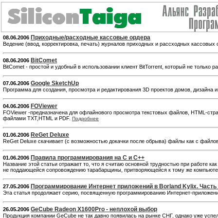
Приходные/расходные кассовые ордера
08.06.2006
Ведение (ввод, корректировка, печать) журналов приходных и рассходных кассовых 
BitComet
08.06.2006
BitComet - простой и удобный в использовании клиент BitTorrent, который не только
Google SketchUp
07.06.2006
Программа для создания, просмотра и редактирования 3D проектов домов, дизайна 
FOViewer
04.06.2006
FOViewer -предназначена для офлайнового просмотра текстовых файлов, HTML-стра
файлами TXT,HTML и PDF.
Подробнее
ReGet Deluxe
01.06.2006
ReGet Deluxe скачивает (с возможностью докачки после обрыва) файлы как с файлов
Правила программирования на С и С++
01.06.2006
Название этой статьи отражает то, что я считаю основной трудностью при работе как 
не поддающейся сопровождению тарабарщины, притворяющейся к тому же компьютерн
Программирование Интернет приложений в Borland Kylix. Часть I
27.05.2006
Эта статья продолжает серию, посвященную программированию Интернет-приложений в
GeCube Radeon X1600Pro - неплохой выбор
26.05.2006
Продукция компании GeCube не так давно появилась на рынке СНГ, однако уже успе