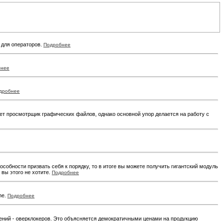
 для операторов.
Подробнее
бнее
дробнее
т просмотрщик графических файлов, однако основной упор делается на работу с
пособности призвать себя к порядку, то в итоге вы можете получить гигантский модуль
вы этого не хотите.
Подробнее
he.
Подробнее
щений - оверклокеров. Это объясняется демократичными ценами на продукцию