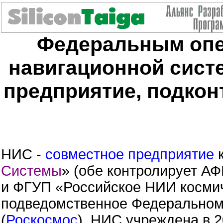
Федеральным опер
навигационной сист
предприятие, подкон
НИС -
совместное предприятие
к
Системы
» (обе контролирует А
и ФГУП «Российское НИИ космич
подведомственное Федеральному
(
Роскосмос
). НИС учреждена в 20