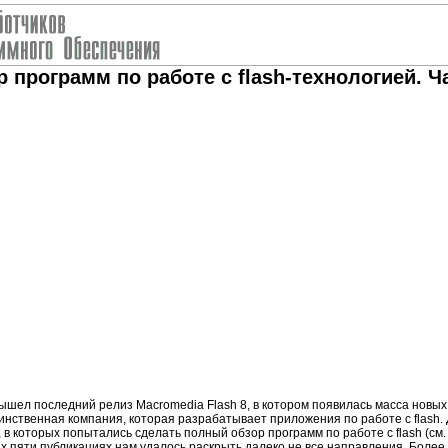
 программ по работе с flash-технологией. Ч
вышел последний релиз Macromedia Flash 8, в котором появилась масса нов
динственная компания, которая разрабатывает приложения по работе с flas
 в которых попытались сделать полный обзор программ по работе с flash (с
их пяти публикациях нам удалось раскрыть далеко не все направления. Более 