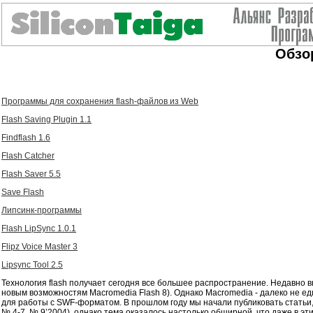
Обзор
Программы для сохранения flash-файлов из Web
Flash Saving Plugin 1.1
Findflash 1.6
Flash Catcher
Flash Saver 5.5
Save Flash
Липсинк-программы
Flash LipSync 1.0.1
Flipz Voice Master 3
Lipsync Tool 2.5
Технология flash получает сегодня все большее распространение. Недавно 
новым возможностям Macromedia Flash 8). Однако Macromedia - далеко не е
для работы с SWF-форматом. В прошлом году мы начали публиковать статьи,
№ 4-7, № 9’2004), однако тема оказалось настолько обширной, что даже в эт