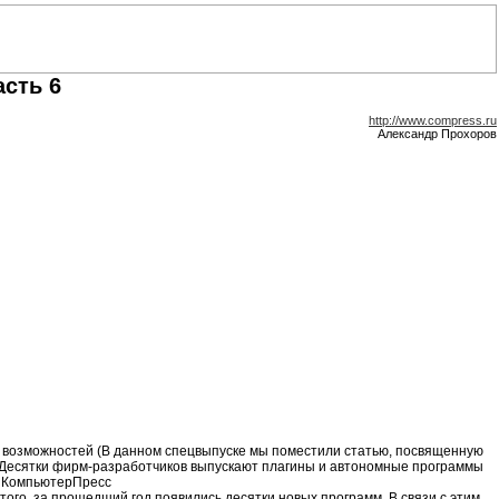
асть 6
http://www.compress.ru
Александр Прохоров
ых возможностей (В данном спецвыпуске мы поместили статью, посвященную
h. Десятки фирм-разработчиков выпускают плагины и автономные программы
м. КомпьютерПресс
того, за прошедший год появились десятки новых программ. В связи с этим