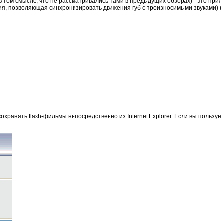
в том смысле, что не рассматривались нами в предыдущих обзорах) - это пр
гия, позволяющая синхронизировать движения губ с произносимыми звуками) (F
сохранять flash-фильмы непосредственно из Internet Explorer. Если вы пользуе