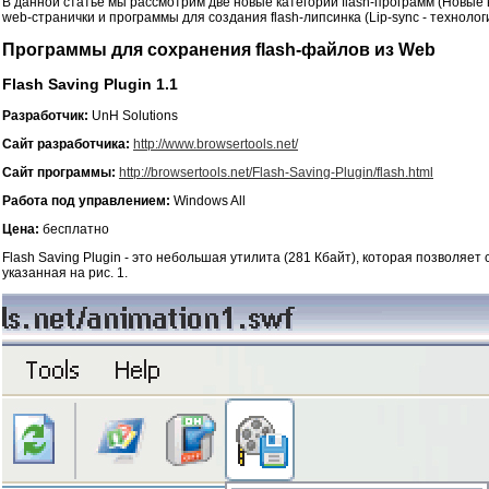
В данной статье мы рассмотрим две новые категории flash-программ (Новые 
web-странички и программы для создания flash-липсинка (Lip-sync - техноло
Программы для сохранения flash-файлов из Web
Flash Saving Plugin 1.1
Разработчик:
UnH Solutions
Сайт разработчика:
http://www.browsertools.net/
Сайт программы:
http://browsertools.net/Flash-Saving-Plugin/flash.html
Работа под управлением:
Windows All
Цена:
бесплатно
Flash Saving Plugin - это небольшая утилита (281 Кбайт), которая позволяет 
указанная на рис. 1.