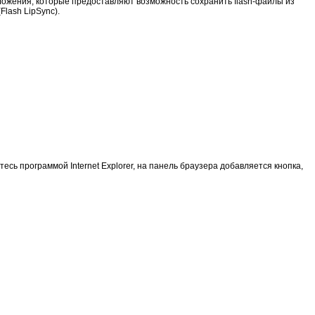
иложения, которые предоставляют возможность сохранить flash-файлы из
lash LipSync).
тесь программой Internet Explorer, на панель браузера добавляется кнопка,