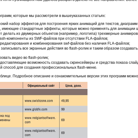
ограмм, которые мы рассмотрели в вышеуказанных статьях:
окий набор эффектов для построения ярких анимаций для текстов, диаграмм и
 имеющие стандартные эффекты, которые можно применять для анимации шри
т делать из двумерных объектов (например, логотипа) трехмерные анимиров
lash-компоненты из SWF-файлов при отсутствии FLA-файлов;
редактирования и комбинирования swf-файлов без наличия FLA-файлов;
записывать все экранные действия во flash-ролик и таким образом создавать
овать видео во flash-ролик;
едоставляющие возможность создавать скринсейверы и средства показа слай
й способ для создания профессиональных flash-меню.
блице. Подробное описание и ознакомительные версии этих программ можно