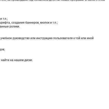
 т.п.;
фта, создания баннеров, кнопок и т.п.;
анные ролики.
 учебное руководство или инструкцию пользователя к той или иной
дов;
 найти на нашем диске.