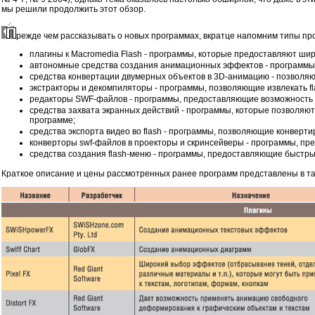
мы решили продолжить этот обзор.
режде чем рассказывать о новых программах, вкратце напомним типы пр
плагины к Macromedia Flash - программы, которые предоставляют шир
автономные средства создания анимационных эффектов - программы,
средства конвертации двумерных объектов в 3D-анимацию - позволяю
экстракторы и декомпиляторы - программы, позволяющие извлекать f
редакторы SWF-файлов - программы, предоставляющие возможность 
средства захвата экранных действий - программы, которые позволяют 
программе;
средства экспорта видео во flash - программы, позволяющие конвертир
конверторы swf-файлов в проекторы и скринсейверы - программы, пр
средства создания flash-меню - программы, предоставляющие быстры
Краткое описание и цены рассмотренных ранее программ представлены в та