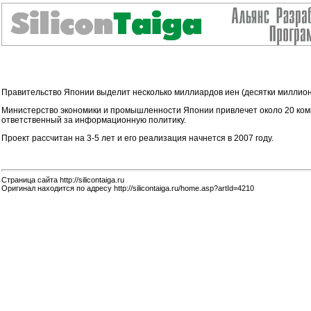
Правительство Японии выделит несколько миллиардов иен (десятки миллион
Министерство экономики и промышленности Японии привлечет около 20 компа
ответственный за информационную политику.
Проект рассчитан на 3-5 лет и его реализация начнется в 2007 году.
Страница сайта http://silicontaiga.ru
Оригинал находится по адресу http://silicontaiga.ru/home.asp?artId=4210