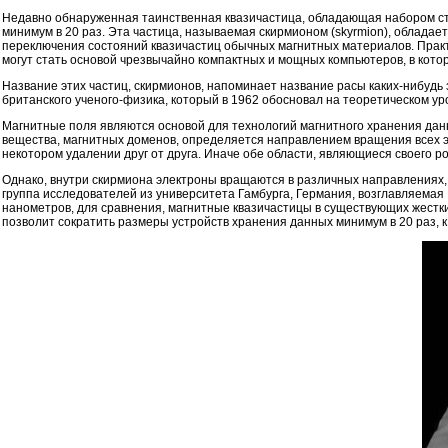
Недавно обнаруженная таинственная квазичастица, обладающая набором стра
минимум в 20 раз. Эта частица, называемая скирмионом (skyrmion), обладае
переключения состояний квазичастиц обычных магнитных материалов. Практи
могут стать основой чрезвычайно компактных и мощных компьютеров, в кот
Название этих частиц, скирмионов, напоминает название расы каких-нибудь 
британского ученого-физика, который в 1962 обосновал на теоретическом у
Магнитные поля являются основой для технологий магнитного хранения данн
вещества, магнитных доменов, определяется направлением вращения всех 
некотором удалении друг от друга. Иначе обе области, являющиеся своего р
Однако, внутри скирмиона электроны вращаются в различных направлениях, чт
группа исследователей из университета Гамбурга, Германия, возглавляемая
нанометров, для сравнения, магнитные квазичастицы в существующих жестк
позволит сократить размеры устройств хранения данных минимум в 20 раз, к