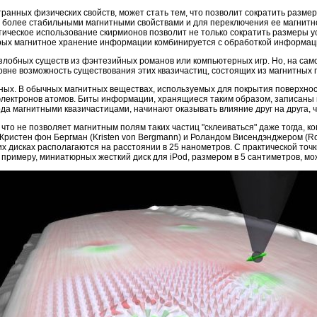
нных физических свойств, может стать тем, что позволит сократить размеры
т более стабильными магнитными свойствами и для переключения ее магнитно
ческое использование скирмионов позволит не только сократить размеры ус
орых магнитное хранение информации комбинируется с обработкой информаци
злобных существ из фэнтезийных романов или компьютерных игр. Но, на само
ровне возможность существования этих квазичастиц, состоящих из магнитных
ых. В обычных магнитных веществах, используемых для покрытия поверхност
электронов атомов. Биты информации, хранящиеся таким образом, записаны
ода магнитными квазичастицами, начинают оказывать влияние друг на друга, ч
о не позволяет магнитным полям таких частиц "склеиваться" даже тогда, ког
 Кристен фон Бергман (Kristen von Bergmann) и Роландом Висендэнджером (Ro
их дисках располагаются на расстоянии в 25 нанометров. С практической т
 примеру, миниатюрных жесткий диск для iPod, размером в 5 сантиметров, мо