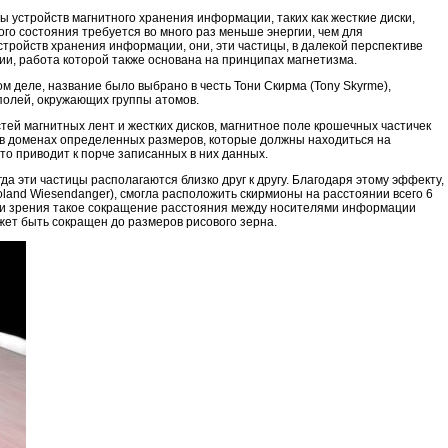
 устройств магнитного хранения информации, таких как жесткие диски,
го состояния требуется во много раз меньше энергии, чем для
тройств хранения информации, они, эти частицы, в далекой перспективе
и, работа которой также основана на принципах магнетизма.
м деле, название было выбрано в честь Тони Скирма (Tony Skyrme),
 полей, окружающих группы атомов.
ей магнитных лент и жестких дисков, магнитное поле крошечных частичек
 в доменах определенных размеров, которые должны находиться на
то приводит к порче записанных в них данных.
да эти частицы располагаются близко друг к другу. Благодаря этому эффекту,
land Wiesendanger), смогла расположить скирмионы на расстоянии всего 6
очки зрения такое сокращение расстояния между носителями информации
жет быть сокращен до размеров рисового зерна.