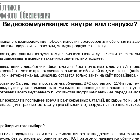
Видеокоммуникации: внутри или снаружи?
мандного взаимодействия, эффективности переговоров или обучения из-за в
 на командировочные расходы, международную связь и т.д.
жно, доступным инструментом для бизнеса. Поначалу в России все системы 
ла завоевывать доверие заказчиков значительно позднее.
нвестиций и доработки инфраструктуры. Достаточно иметь доступ в Интернет 
жений возможно при получении сервисов по облачной модели - извне (outhou
 то и интернет-канал. Заказчику остаётся только зайти на сайт провайдера и 
дованию Gartner, темпы роста рынка облачных ВКС составляют 11% в год. Тем 
му пути и устанавливают системы видеоконференцсвязи inhouse - на внутр
оточения всего внутреннего ИТ-хозяйства внутри компании без передачи ча
ереходят в последнее время в ранг серьезных баталий, но как бы то ни было - 
Наша задача - рассмотреть ситуацию объективно, вооружить потенциальных
райверы этого выбора?
мы ВКС подходит не всем в связи с масштабностью внедрения и значительн
аузер без установки дополнительного ПО. При этом оплачивается обычно не 