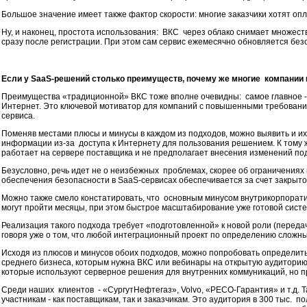
Большое значение имеет также фактор скорости: многие заказчики хотят опла
Ну, и наконец, простота использования: ВКС через облако снимает множество
сразу после регистрации. При этом сам сервис ежемесячно обновляется безо
Если у SaaS-решений столько преимуществ, почему же многие компании 
Преимущества «традиционной» ВКС тоже вполне очевидны: самое главное -з
Интернет. Это ключевой мотиватор для компаний с повышенными требованиям
сервиса.
Поменяв местами плюсы и минусы в каждом из подходов, можно выявить и и
информации из-за доступа к Интернету для пользования решением. К тому ж
работает на сервере поставщика и не предполагает внесения изменений под
Безусловно, речь идет не о неизбежных проблемах, скорее об ограничениях 
обеспечения безопасности в SaaS-сервисах обеспечивается за счет закрыт
Можно также смело констатировать, что основным минусом внутрикорпорат
могут пройти месяцы, при этом быстрое масштабирование уже готовой сист
Реализация такого подхода требует «подготовленной» к новой роли (перед
говоря уже о том, что любой интеграционный проект по определению сложны
Исходя из плюсов и минусов обоих подходов, можно попробовать определит
среднего бизнеса, которым нужна ВКС или вебинары на открытую аудиторию 
которые используют серверное решения для внутренних коммуникаций, но п
Среди наших клиентов - «CургутНефтегаз», Volvo, «РЕСО-Гарантия» и т.д. 
участникам - как поставщикам, так и заказчикам. Это аудитория в 300 тыс. 