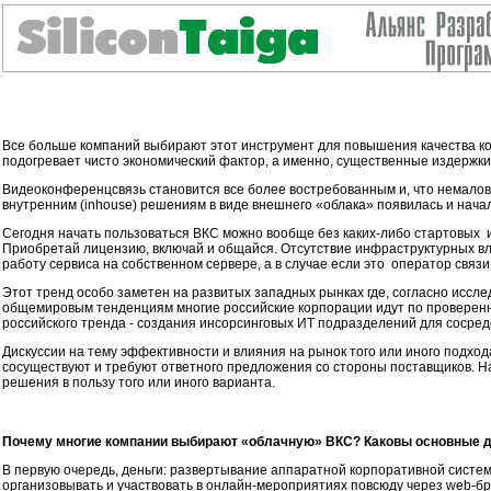
Все больше компаний выбирают этот инструмент для повышения качества ко
подогревает чисто экономический фактор, а именно, существенные издержки
Видеоконференцсвязь становится все более востребованным и, что немалова
внутренним (inhouse) решениям в виде внешнего «облака» появилась и нача
Сегодня начать пользоваться ВКС можно вообще без каких-либо стартовых и
Приобретай лицензию, включай и общайся. Отсутствие инфраструктурных вло
работу сервиса на собственном сервере, а в случае если это оператор связи,
Этот тренд особо заметен на развитых западных рынках где, согласно иссле
общемировым тенденциям многие российские корпорации идут по проверенно
российского тренда - создания инсорсинговых ИТ подразделений для сосред
Дискуссии на тему эффективности и влияния на рынок того или иного подхода п
сосуществуют и требуют ответного предложения со стороны поставщиков. 
решения в пользу того или иного варианта.
Почему многие компании выбирают «облачную» ВКС? Каковы основные д
В первую очередь, деньги: развертывание аппаратной корпоративной систе
организовывать и участвовать в онлайн-мероприятиях повсюду через web-бр