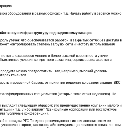
еграцию.
вкой оборудования в разных офисах и т.д. Начать работу в сервисе можно
собственную инфраструктуру под видеокоммуникации.
ль утечек, что обеспечивается работой в закрытых сетях без доступа в
ожет контролировать степень загрузки сети и частоту использования
ляется сложившееся мнение о более высокой вероятности утечки
ъективные условия конкретного заказчика, сервис располагается и
 продукта можно предвосхитить. Так, например, высокий уровень
терах клиентов.
имость и временной барьер: от принятия решения до развертывания ВКС
 квалифицированных специалистов (которые тоже стоят недешево). Не
ий выглядит следующим образом: это преимущественно компании малого и
таций и т.д. Либо вариант №2 - крупные корпорации или госструктуры,
или публичные конференции).
овой площадки РТС Тендер и рекомендован к использованию всем ее
и участников торгов, так как онлайн-коммуникации являются эквивалентом